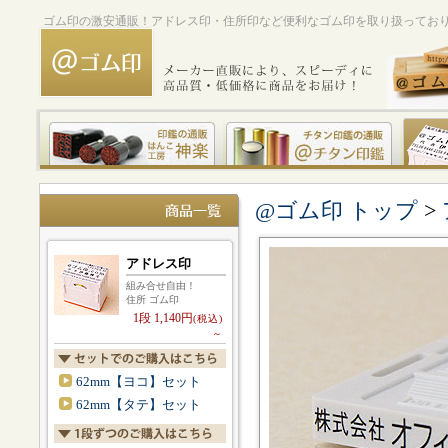
ゴム印の激安通販！アドレス印・住所印など便利なゴム印を取り扱ってお
@ゴム印 トップ
>
アドレス印
組み合せ自由！
住所 ゴム印
1段 1,140円
(税込)
～
62mm【ヨコ】セット
62mm【タテ】セット