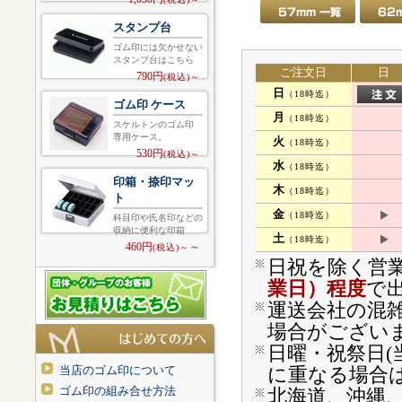
スタンプ台
ゴム印には欠かせない
スタンプ台はこちら
ご注文日
日
790円
(税込)～
日
（18時迄）
ゴム印 ケース
月
（18時迄）
スケルトンのゴム印
専用ケース。
火
（18時迄）
530円
(税込)～
水
（18時迄）
印箱・捺印マッ
木
（18時迄）
ト
金
（18時迄）
科目印や氏名印などの
収納に便利な印箱
土
（18時迄）
460円
～
(税込)～
日祝を除く営業
業日）程度
で
運送会社の混
場合がござい
日曜・祝祭日(
当店のゴム印について
に重なる場合
ゴム印の組み合せ方法
北海道、沖縄