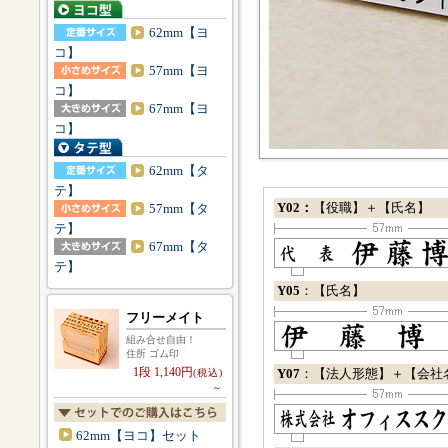
62mm【ヨ
コ】
57mm【ヨ
コ】
67mm【ヨ
コ】
62mm【タ
テ】
Y02：
【役職】＋【氏名】
57mm【タ
テ】
67mm【タ
テ】
Y05
：【氏名】
フリーメイト
組み合せ自由！
住所 ゴム印
1段 1,140円
Y07
：【法人形態】＋【会社
(税込)
～
62mm【ヨコ】セット