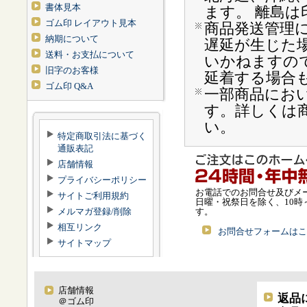
書体見本
ます。 離島は
ゴム印 レイアウト見本
商品発送管理
納期について
遅延が生じた
送料・お支払について
いかねますの
旧字のお客様
延着する場合
ゴム印 Q&A
一部商品にお
す。詳しくは
い。
特定商取引法に基づく
通販表記
店舗情報
プライバシーポリシー
お電話でのお問合せ及びメ
サイトご利用規約
日曜・祝祭日を除く、10時
す。
メルマガ登録/削除
相互リンク
お問合せフォームはこ
サイトマップ
店舗情報
返品
＠ゴム印