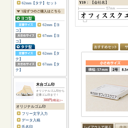
Y19
： 【会社名】
62mm【タテ】セット
62mm【ヨ
コ】
67mm【ヨ
コ】
62mm【タ
テ】
67mm【タ
テ】
木台ゴム印
オリジナルゴム印から
定番ゴム印まで！
300円
(税込)～
オリジナルゴム印
フリー文字入力
データ入稿
氏名印