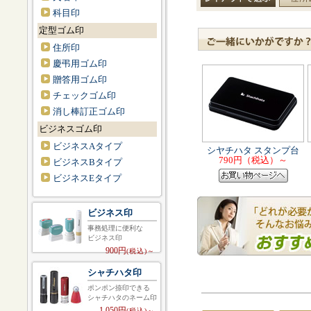
科目印
定型ゴム印
住所印
慶弔用ゴム印
贈答用ゴム印
チェックゴム印
消し棒訂正ゴム印
ビジネスゴム印
ビジネスAタイプ
シヤチハタ スタンプ台
790円（税込）～
ビジネスBタイプ
ビジネスEタイプ
ビジネス印
事務処理に便利な
ビジネス印
900円
(税込)～
シャチハタ印
ポンポン捺印できる
シャチハタのネーム印
1,050円
(税込)～