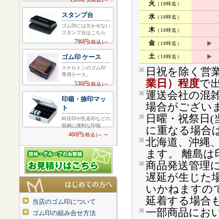
火
（18時迄）
スタンプ台
水
（18時迄）
ゴム印には欠かせない
木
（18時迄）
スタンプ台はこちら
790円
金
(税込)～
（18時迄）
土
ゴム印 ケース
（18時迄）
スケルトンのゴム印
日祝を除く営業
専用ケース。
業日）程度
で
530円
(税込)～
運送会社の混
印箱・捺印マッ
場合がござい
ト
日曜・祝祭日(
科目印や氏名印などの
収納に便利な印箱
に重なる場合
460円
～
(税込)～
北海道、沖縄
ます。 離島は
商品発送管理
遅延が生じた
いかねますの
延着する場合
当店のゴム印について
一部商品にお
ゴム印の組み合せ方法