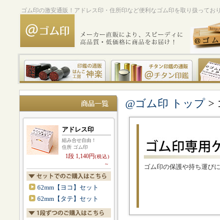
ゴム印の激安通販！アドレス印・住所印など便利なゴム印を取り扱ってお
@ゴム印 トップ
>
アドレス印
組み合せ自由！
住所 ゴム印
1段 1,140円
(税込)
～
ゴム印の保護や持ち運び
62mm【ヨコ】セット
62mm【タテ】セット