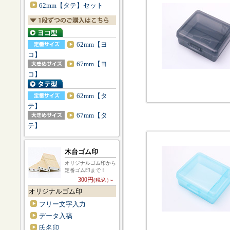
62mm【タテ】セット
62mm【ヨ
コ】
67mm【ヨ
コ】
62mm【タ
テ】
67mm【タ
テ】
木台ゴム印
オリジナルゴム印から
定番ゴム印まで！
300円
(税込)～
オリジナルゴム印
フリー文字入力
データ入稿
氏名印