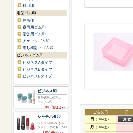
科目印
定型ゴム印
住所印
慶弔用ゴム印
贈答用ゴム印
チェックゴム印
消し棒訂正ゴム印
ビジネスゴム印
ビジネスAタイプ
ビジネスBタイプ
ビジネスEタイプ
ビジネス印
事務処理に便利な
ビジネス印
900円
(税込)～
ご注文日
日
シャチハタ印
日
（18時迄）
ポンポン捺印できる
月
（18時迄）
シャチハタのネーム印
1,050円
(税込)～