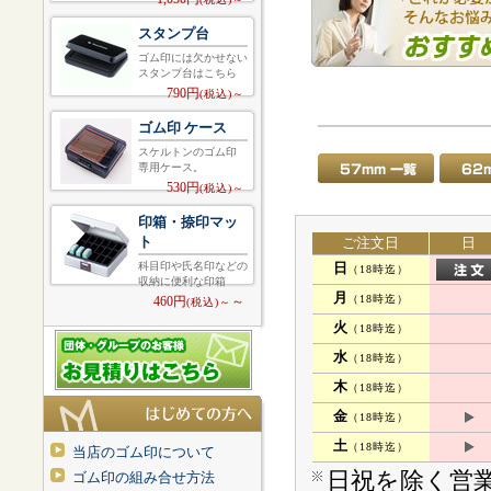
スタンプ台
ゴム印には欠かせない
スタンプ台はこちら
790円
(税込)～
ゴム印 ケース
スケルトンのゴム印
専用ケース。
530円
(税込)～
印箱・捺印マッ
ト
ご注文日
日
日
科目印や氏名印などの
（18時迄）
収納に便利な印箱
月
（18時迄）
460円
～
(税込)～
火
（18時迄）
水
（18時迄）
木
（18時迄）
金
（18時迄）
土
（18時迄）
当店のゴム印について
日祝を除く営業
ゴム印の組み合せ方法