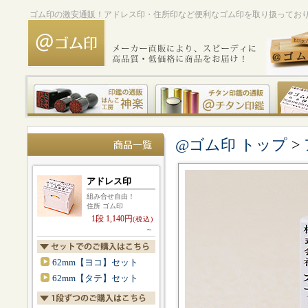
ゴム印の激安通販！アドレス印・住所印など便利なゴム印を取り扱ってお
@ゴム印 トップ
>
アドレス印
組み合せ自由！
住所 ゴム印
1段 1,140円
(税込)
～
62mm【ヨコ】セット
62mm【タテ】セット