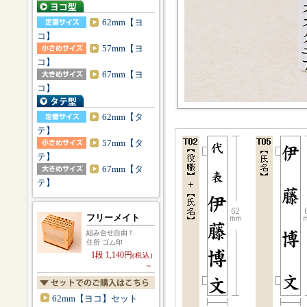
62mm【ヨ
コ】
57mm【ヨ
コ】
67mm【ヨ
コ】
62mm【タ
テ】
57mm【タ
テ】
67mm【タ
テ】
フリーメイト
組み合せ自由！
住所 ゴム印
1段 1,140円
(税込)
～
62mm【ヨコ】セット