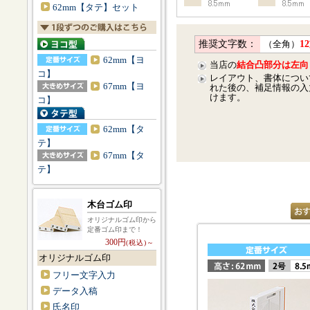
62mm【タテ】セット
推奨文字数：
（全角）
1
62mm【ヨ
当店の
結合凸部分は左向
コ】
レイアウト、書体につい
67mm【ヨ
れた後の、補足情報の入
けます。
コ】
62mm【タ
テ】
67mm【タ
テ】
木台ゴム印
オリジナルゴム印から
定番ゴム印まで！
300円
(税込)～
オリジナルゴム印
フリー文字入力
データ入稿
氏名印