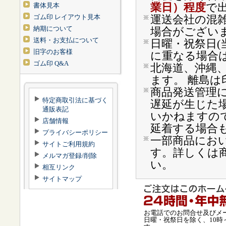
業日）程度
で
書体見本
ゴム印 レイアウト見本
運送会社の混
納期について
場合がござい
送料・お支払について
日曜・祝祭日(
旧字のお客様
に重なる場合
ゴム印 Q&A
北海道、沖縄
ます。 離島は
商品発送管理
特定商取引法に基づく
遅延が生じた
通販表記
いかねますの
店舗情報
延着する場合
プライバシーポリシー
一部商品にお
サイトご利用規約
す。詳しくは
メルマガ登録/削除
い。
相互リンク
サイトマップ
お電話でのお問合せ及びメ
日曜・祝祭日を除く、10時