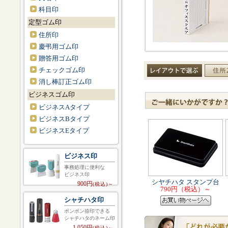
科目印
定型ゴム印
住所印
慶弔用ゴム印
贈答用ゴム印
チェックゴム印
消し棒訂正ゴム印
ビジネスゴム印
ビジネスAタイプ
ビジネスBタイプ
ビジネスEタイプ
ビジネス印
事務処理に便利な
ビジネス印
シヤチハタ スタンプ台
900円
(税込)～
790円（税込）～
シャチハタ印
ポンポン捺印できる
シャチハタのネーム印
1,050円
(税込)～